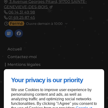
3 Avenue Georges Pitard,
91700
SAINTE-
GENEVIEVE-DES-BOIS
06 14 31 49 98
01 69 25 87 45
Fermé
⋅ Ouvre demain à 10:00
Accueil
Contactez-moi
Mentions légales
Plan du site
Your privacy is our priority
We use Cookies to improve user experience by
Haut de page
personalising content and ads, as well as
analyzing traffic and optimizing social networks
functionalities. By clicking "I Agree" you consent to