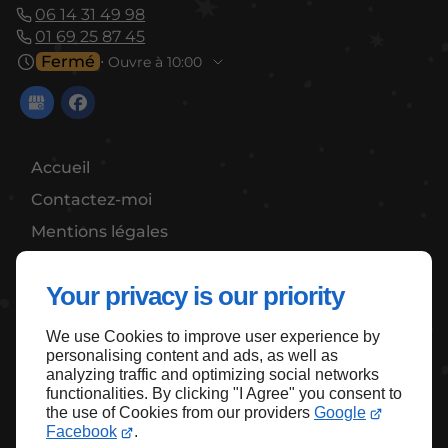
06 14 31 49 98
01 69 25 87 45
Fermé
⋅ Ouvre à 10:00
Accueil
Contactez-moi
Mentions légales
Plan du site
Your privacy is our priority
We use Cookies to improve user experience by
Haut de page
personalising content and ads, as well as
analyzing traffic and optimizing social networks
functionalities. By clicking "I Agree" you consent to
the use of Cookies from our providers
Google
Facebook
.